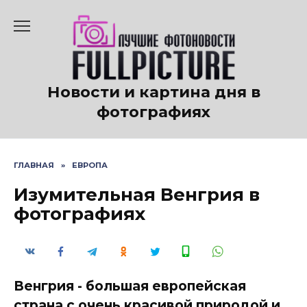
Перейти
к
содержанию
Новости и картина дня в
фотографиях
ГЛАВНАЯ
»
ЕВРОПА
Изумительная Венгрия в
фотографиях
Венгрия - большая европейская
страна с очень красивой природой и