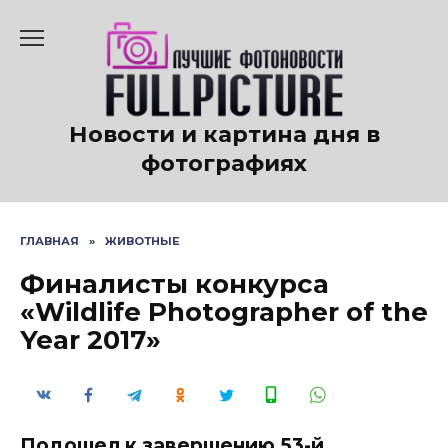
Перейти
к
содержанию
Новости и картина дня в
фотографиях
ГЛАВНАЯ
»
ЖИВОТНЫЕ
Финалисты конкурса
«Wildlife Photographer of the
Year 2017»
Подошел к завершению 53-й