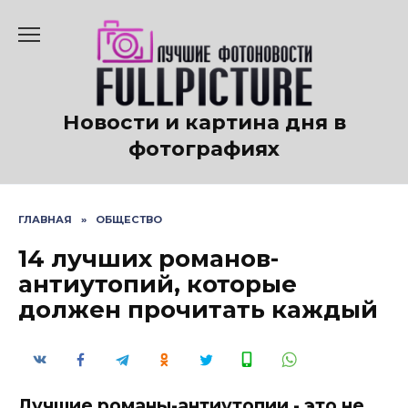
Перейти
к
содержанию
Новости и картина дня в
фотографиях
ГЛАВНАЯ
»
ОБЩЕСТВО
14 лучших романов-
антиутопий, которые
должен прочитать каждый
Лучшие романы-антиутопии - это не