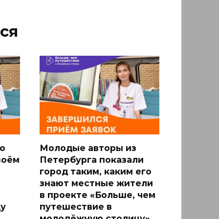
ся
о
Молодые авторы из
воём
Петербурга показали
город таким, каким его
знают местные жители
в проекте «Больше, чем
у
путешествие в
молодёжную столицу»