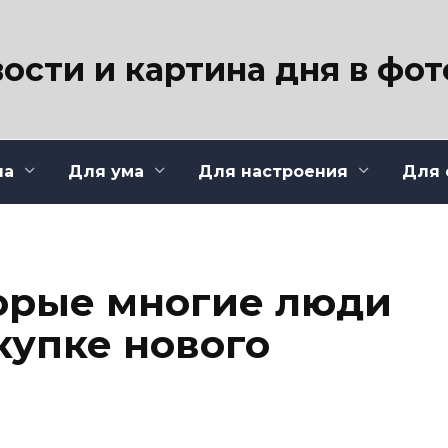
ости и картина дня в фо
ла
Для ума
Для настроения
Для 
торые многие люди
купке нового