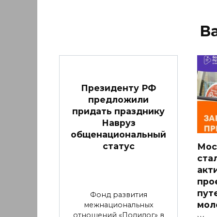
В
Президенту РФ
предложили
придать празднику
Навруз
общенациональный
статус
Мос
ста
акт
про
пут
Фонд развития
мол
межнациональных
отношений «Полилог» в