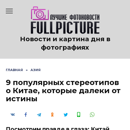
Перейти
к
содержанию
Новости и картина дня в
фотографиях
ГЛАВНАЯ
»
АЗИЯ
9 популярных стереотипов
о Китае, которые далеки от
истины
Посмотрим правде в глаза: Китай