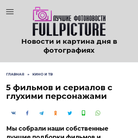
Перейти
к
содержанию
Новости и картина дня в
фотографиях
ГЛАВНАЯ
»
КИНО И ТВ
5 фильмов и сериалов с
глухими персонажами
Мы собрали наши собственные
лучшие подборки фильмов и