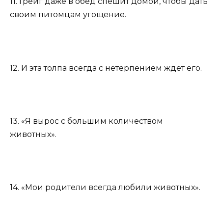
11. Грейг даже в обед спешит домой, чтобы дать
своим питомцам угощение.
12. И эта толпа всегда с нетерпением ждет его.
13. «Я вырос с большим количеством
животных».
14. «Мои родители всегда любили животных».