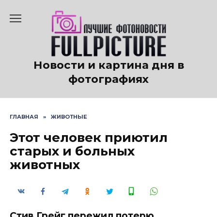
Перейти
к
содержанию
Новости и картина дня в
фотографиях
ГЛАВНАЯ
»
ЖИВОТНЫЕ
Этот человек приютил
старых и больных
животных
Стив Грейг пережил потерю