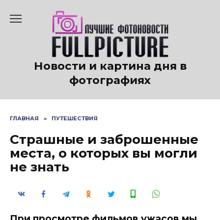
Перейти
к
содержанию
Новости и картина дня в
фотографиях
ГЛАВНАЯ
»
ПУТЕШЕСТВИЯ
Страшные и заброшенные
места, о которых вы могли
не знать
При просмотре фильмов ужасов мы