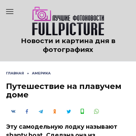
Перейти
к
содержанию
Новости и картина дня в
фотографиях
ГЛАВНАЯ
»
АМЕРИКА
Путешествие на плавучем
доме
Эту самодельную лодку называют
shanty boat. Сделана она из