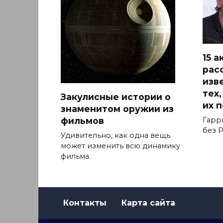
15 
рас
изв
тех
Закулисные истории о
их 
знаменитом оружии из
фильмов
Гарр
без Р
Удивительно, как одна вещь
может изменить всю динамику
фильма.
Контакты
Карта сайта