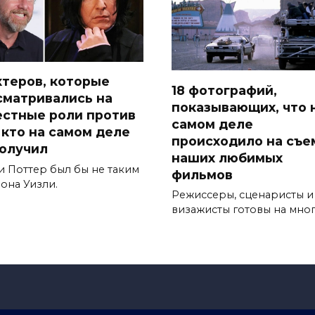
актеров, которые
18 фотографий,
сматривались на
показывающих, что 
естные роли против
самом деле
, кто на самом деле
происходило на съе
получил
наших любимых
и Поттер был бы не таким
фильмов
она Уизли.
Режиссеры, сценаристы и
визажисты готовы на мно