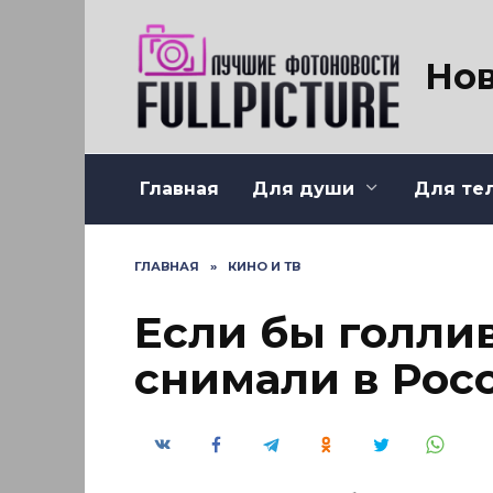
Перейти
к
содержанию
Нов
Главная
Для души
Для те
ГЛАВНАЯ
»
КИНО И ТВ
Если бы голли
снимали в Рос