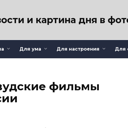
ости и картина дня в фо
ла
Для ума
Для настроения
Для 
вудские фильмы
сии