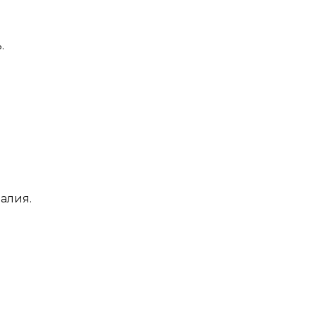
.
алия.