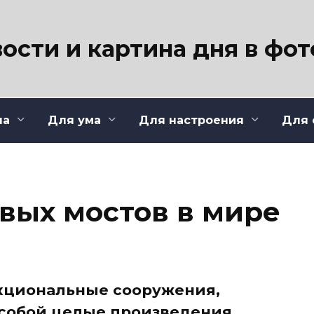
ости и картина дня в фо
ла
Для ума
Для настроения
Для 
ивых мостов в мире
нкциональные сооружения,
 собой целые произведения