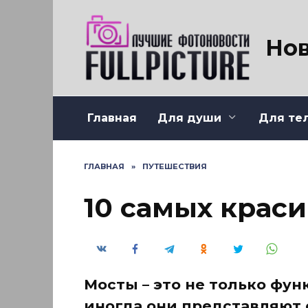
Перейти
к
содержанию
Нов
Главная
Для души
Для те
ГЛАВНАЯ
»
ПУТЕШЕСТВИЯ
10 самых крас
Мосты – это не только фу
иногда они представляют