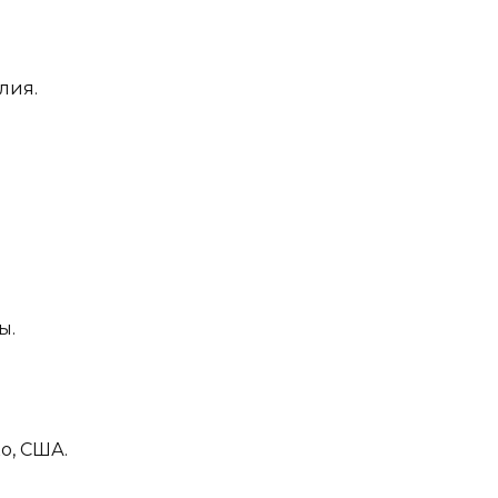
лия.
ы.
о, США.