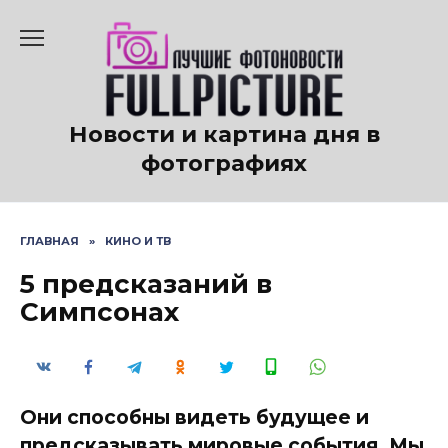
Перейти
к
содержанию
Новости и картина дня в
фотографиях
ГЛАВНАЯ
»
КИНО И ТВ
5 предсказаний в
Симпсонах
Они способны видеть будущее и
предсказывать мировые события. Мы