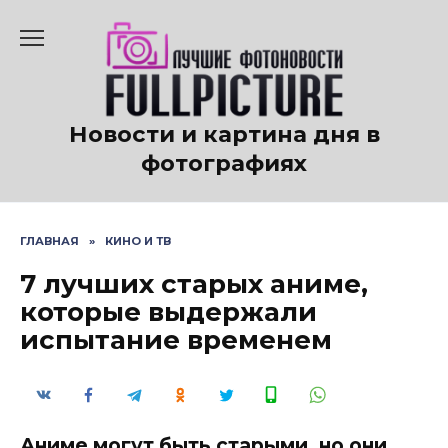
Перейти
к
содержанию
Новости и картина дня в
фотографиях
ГЛАВНАЯ
»
КИНО И ТВ
7 лучших старых аниме,
которые выдержали
испытание временем
Аниме могут быть старыми, но они