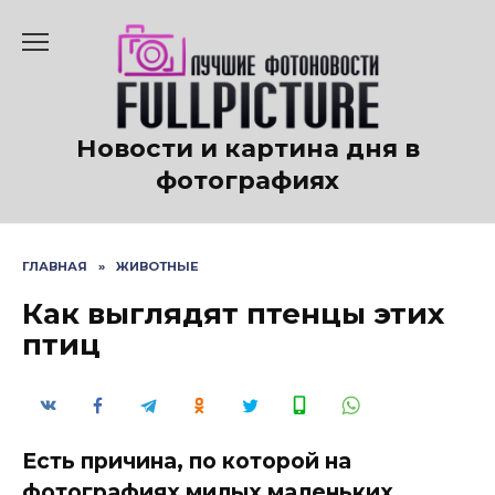
Перейти
к
содержанию
Новости и картина дня в
фотографиях
ГЛАВНАЯ
»
ЖИВОТНЫЕ
Как выглядят птенцы этих
птиц
Есть причина, по которой на
фотографиях милых маленьких