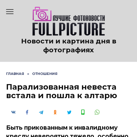
Перейти
к
содержанию
Новости и картина дня в
фотографиях
ГЛАВНАЯ
»
ОТНОШЕНИЯ
Парализованная невеста
встала и пошла к алтарю
Быть прикованным к инвалидному
креслу невероятно тяжело, особенно