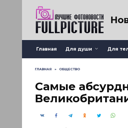
Перейти
к
содержанию
Нов
Главная
Для души
Для те
ГЛАВНАЯ
»
ОБЩЕСТВО
Самые абсурд
Великобритан