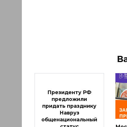
В
Президенту РФ
предложили
придать празднику
Навруз
общенациональный
статус
Мос