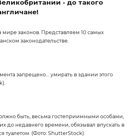
еликобритании - до такого
англичане!
в мире законов. Представляем 10 самых
анском законодательстве.
амента запрещено… умирать в здании этого
).
должно быть, весьма гостеприимными особами,
ших до недавнего времени, обязывал впускать в
 туалетом. (Фото: ShutterStock).