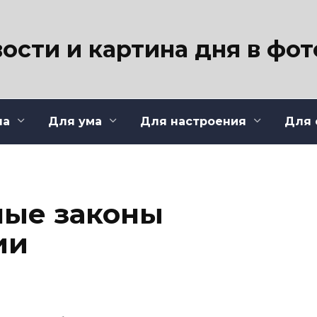
ости и картина дня в фо
ла
Для ума
Для настроения
Для 
ные законы
ии