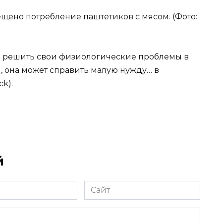
ещено потребление паштетиков с мясом. (Фото:
о решить свои физиологические проблемы в
, она может справить малую нужду… в
k).
й
Сайт