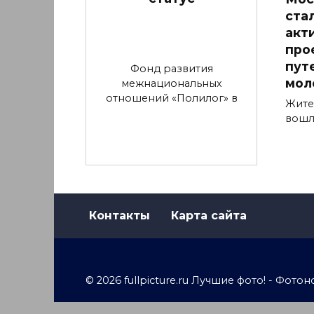
ста
акт
про
пут
Фонд развития
мол
межнациональных
отношений «Полилог» в
Жите
вошл
Контакты
Карта сайта
© 2026 fullpicture.ru Лучшие фото! - Фо