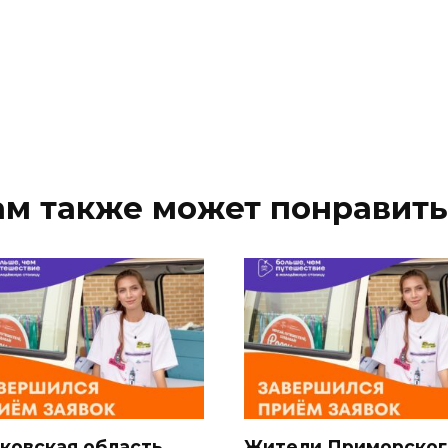
ам также может понравить
ковская область
Жители Приморског