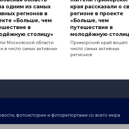
ла одним из самых
края рассказали о с
ивных регионов в
регионе в проекте
екте «Больше, чем
«Больше, чем
ешествие в
путешествие в
одёжную столицу»
молодёжную столиц
ли Московской области
Приморский край вошёл 
и в число самых активных
число самых активных
регионов
тоновости, фотоистории и фоторепортажи со всего мира