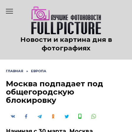
Перейти
к
содержанию
Новости и картина дня в
фотографиях
ГЛАВНАЯ
»
ЕВРОПА
Москва подпадает под
общегородскую
блокировку
Начиная с 30 марта, Москва