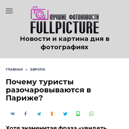
Перейти
к
содержанию
Новости и картина дня в
фотографиях
ГЛАВНАЯ
»
ЕВРОПА
Почему туристы
разочаровываются в
Париже?
Хотя знаменитая фраза «увидеть