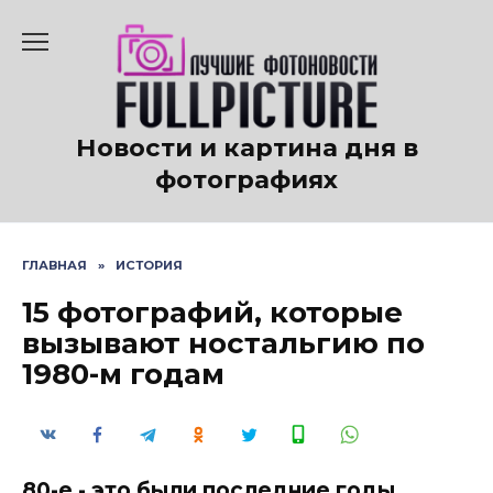
Перейти
к
содержанию
Новости и картина дня в
фотографиях
ГЛАВНАЯ
»
ИСТОРИЯ
15 фотографий, которые
вызывают ностальгию по
1980-м годам
80-е - это были последние годы