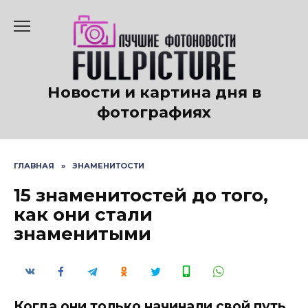
Перейти
к
содержанию
Новости и картина дня в
фотографиях
ГЛАВНАЯ
»
ЗНАМЕНИТОСТИ
15 знаменитостей до того,
как они стали
знаменитыми
Когда они только начинали свой путь