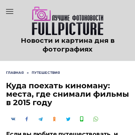
Перейти
к
содержанию
Новости и картина дня в
фотографиях
ГЛАВНАЯ
»
ПУТЕШЕСТВИЯ
Куда поехать киноману:
места, где снимали фильмы
в 2015 году
Если вы любите путешествовать, и