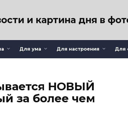
ости и картина дня в фо
ла
Для ума
Для настроения
Для 
рывается НОВЫЙ
ый за более чем