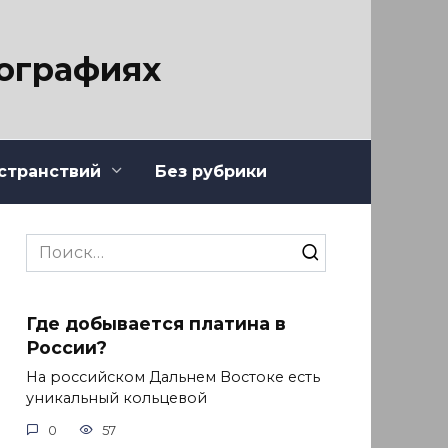
тографиях
странствий
Без рубрики
Search
for:
Где добывается платина в
России?
На российском Дальнем Востоке есть
уникальный кольцевой
0
57