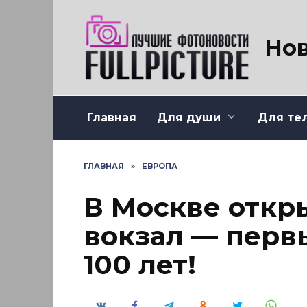
Перейти
к
содержанию
Нов
Главная
Для души
Для те
ГЛАВНАЯ
»
ЕВРОПА
В Москве отк
вокзал — перв
100 лет!