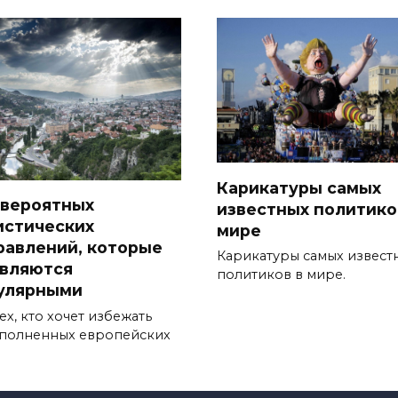
Карикатуры самых
евероятных
известных политико
истических
мире
равлений, которые
Карикатуры самых извест
являются
политиков в мире.
улярными
ех, кто хочет избежать
полненных европейских