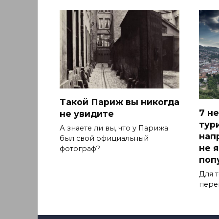
Такой Париж вы никогда
7 н
не увидите
тур
А знаете ли вы, что у Парижа
нап
был свой официальный
не 
фотограф?
поп
Для т
пере