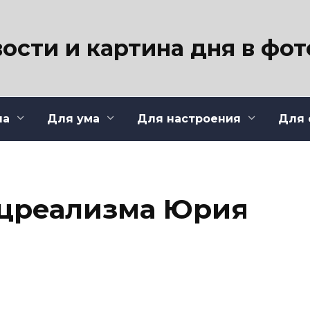
ости и картина дня в фо
ла
Для ума
Для настроения
Для 
оцреализма Юрия