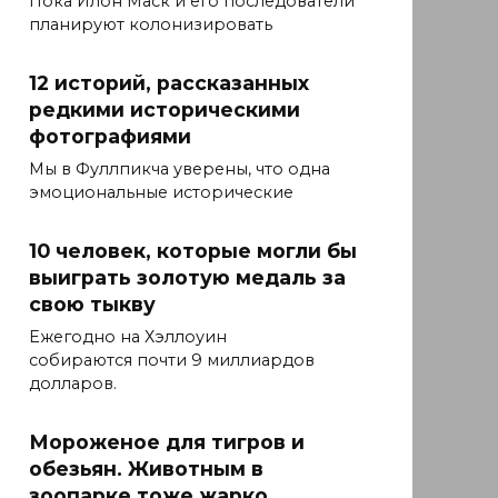
Пока Илон Маск и его последователи
планируют колонизировать
12 историй, рассказанных
редкими историческими
фотографиями
Мы в Фуллпикча уверены, что одна
эмоциональные исторические
10 человек, которые могли бы
выиграть золотую медаль за
свою тыкву
Ежегодно на Хэллоуин
собираются почти 9 миллиардов
долларов.
Мороженое для тигров и
обезьян. Животным в
зоопарке тоже жарко.