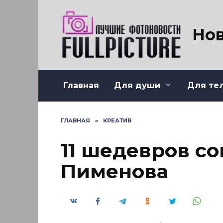
Перейти
к
содержанию
Нов
Главная
Для души
Для те
ГЛАВНАЯ
»
КРЕАТИВ
11 шедевров с
Пименова