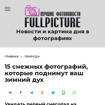
Перейти
к
содержанию
Новости и картина дня в
фотографиях
ГЛАВНАЯ
»
ПРИРОДА
15 снежных фотографий,
которые поднимут ваш
зимний дух
Увидеть первый снегопад на