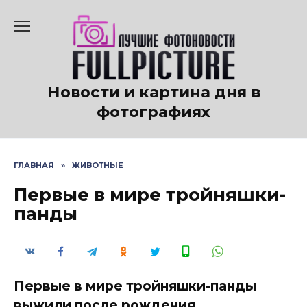
Перейти
к
содержанию
Новости и картина дня в
фотографиях
ГЛАВНАЯ
»
ЖИВОТНЫЕ
Первые в мире тройняшки-
панды
Первые в мире тройняшки-панды
выжили после рождения