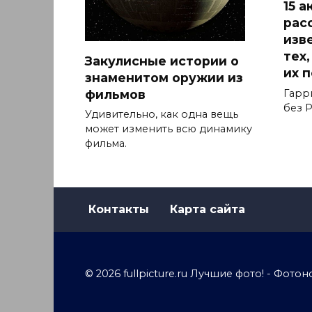
15 
рас
изв
тех
Закулисные истории о
их 
знаменитом оружии из
фильмов
Гарр
без Р
Удивительно, как одна вещь
может изменить всю динамику
фильма.
Контакты
Карта сайта
© 2026 fullpicture.ru Лучшие фото! - Фо