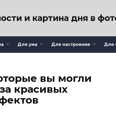
ости и картина дня в фо
ла
Для ума
Для настроения
Для 
которые вы могли
-за красивых
фектов