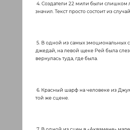
4. Создатели 22 мили были слишком л
значил. Текст просто состоит из случа
5. В одной из самых эмоциональных с
джедай, на левой щеке Рей была слеза
вернулась туда, где была.
6. Красный шарф на человеке из Джум
той же сцене.
7. В одной из сцен в «Аквамене» мал