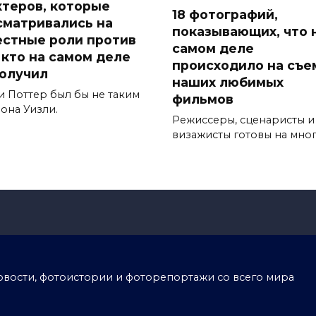
актеров, которые
18 фотографий,
сматривались на
показывающих, что 
естные роли против
самом деле
, кто на самом деле
происходило на съе
получил
наших любимых
и Поттер был бы не таким
фильмов
она Уизли.
Режиссеры, сценаристы и
визажисты готовы на мно
тоновости, фотоистории и фоторепортажи со всего мира