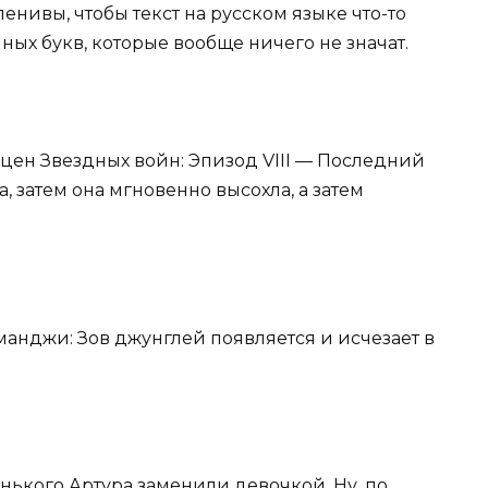
енивы, чтобы текст на русском языке что-то
йных букв, которые вообще ничего не значат.
цен Звездных войн: Эпизод VIII — Последний
, затем она мгновенно высохла, а затем
анджи: Зов джунглей появляется и исчезает в
енького Артура заменили девочкой. Ну, по