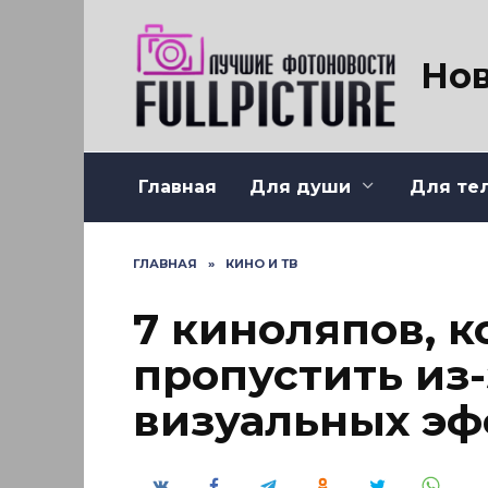
Перейти
к
содержанию
Нов
Главная
Для души
Для те
ГЛАВНАЯ
»
КИНО И ТВ
7 киноляпов, 
пропустить из
визуальных эф