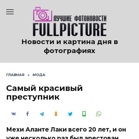
Перейти
к
содержанию
Новости и картина дня в
фотографиях
ГЛАВНАЯ
»
МОДА
Самый красивый
преступник
Мехи Аланте Лаки всего 20 лет, и он
уже несколько раз был арестован.