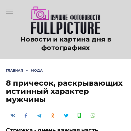
Перейти
к
содержанию
Новости и картина дня в
фотографиях
ГЛАВНАЯ
»
МОДА
8 причесок, раскрывающих
истинный характер
мужчины
Стрижка - очень важная часть