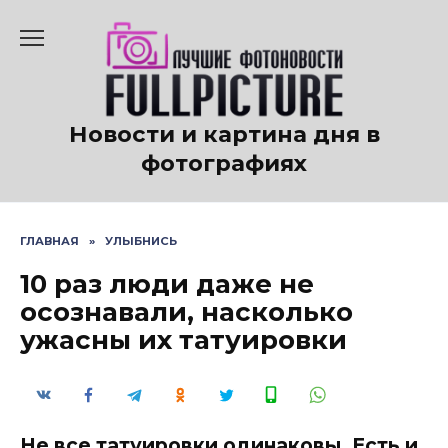
Перейти
к
содержанию
Новости и картина дня в
фотографиях
ГЛАВНАЯ
»
УЛЫБНИСЬ
10 раз люди даже не
осознавали, насколько
ужасны их татуировки
Не все татуировки одинаковы. Есть и