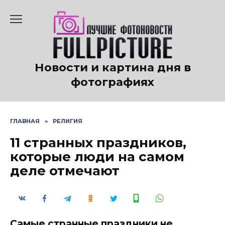
Перейти
к
содержанию
Новости и картина дня в
фотографиях
ГЛАВНАЯ
»
РЕЛИГИЯ
11 странных праздников,
которые люди на самом
деле отмечают
Самые странные праздники не