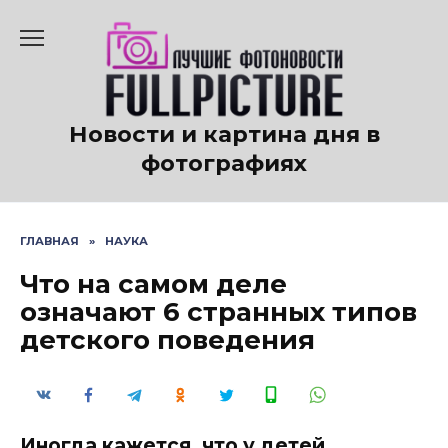
Перейти
к
содержанию
Новости и картина дня в
фотографиях
ГЛАВНАЯ
»
НАУКА
Что на самом деле
означают 6 странных типов
детского поведения
Иногда кажется, что у детей