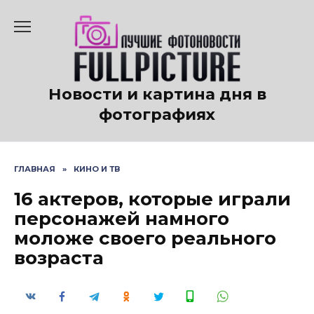
Перейти
к
содержанию
Новости и картина дня в
фотографиях
ГЛАВНАЯ
»
КИНО И ТВ
16 актеров, которые играли
персонажей намного
моложе своего реального
возраста