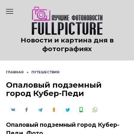
Перейти
к
содержанию
Новости и картина дня в
фотографиях
ГЛАВНАЯ
»
ПУТЕШЕСТВИЯ
Опаловый подземный
город Кубер-Педи
Опаловый подземный город Кубер-
Педи. Фото.