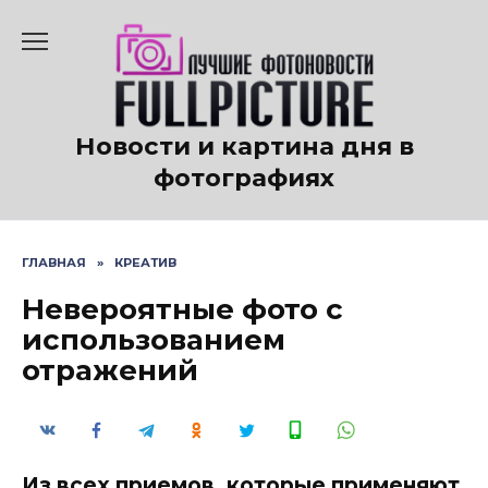
Перейти
к
содержанию
Новости и картина дня в
фотографиях
ГЛАВНАЯ
»
КРЕАТИВ
Невероятные фото с
использованием
отражений
Из всех приемов, которые применяют