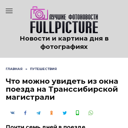
Перейти
к
содержанию
Новости и картина дня в
фотографиях
ГЛАВНАЯ
»
ПУТЕШЕСТВИЯ
Что можно увидеть из окна
поезда на Транссибирской
магистрали
Почти семь дней в поезде,