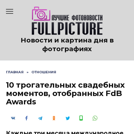
Перейти
к
содержанию
Новости и картина дня в
фотографиях
ГЛАВНАЯ
»
ОТНОШЕНИЯ
10 трогательных свадебных
моментов, отобранных FdB
Awards
Каждые три месяца международное