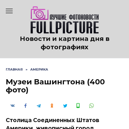
Перейти
к
содержанию
Новости и картина дня в
фотографиях
ГЛАВНАЯ
»
АМЕРИКА
Музеи Вашингтона (400
фото)
Столица Соединенных Штатов
Америки, живописный город