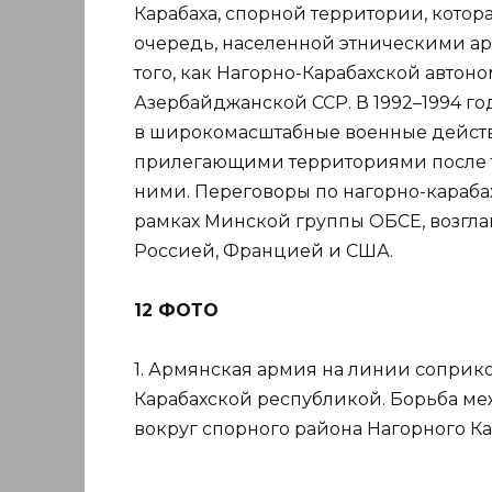
Карабаха, спорной территории, котор
очередь, населенной этническими ар
того, как Нагорно-Карабахской автон
Азербайджанской ССР. В 1992–1994 го
в широкомасштабные военные действ
прилегающими территориями после то
ними. Переговоры по нагорно-карабах
рамках Минской группы ОБСЕ, возгл
Россией, Францией и США.
12 ФОТО
1. Армянская армия на линии соприк
Карабахской республикой. Борьба м
вокруг спорного района Нагорного К