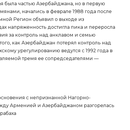
ая была частью Азербайджана, но в первую
мянами, начались в феврале 1988 года после
омной Регион объявил о выходе из
дах напряженность достигла пика и переросла
ия за контроль над анклавом и семью
го, как Азербайджан потерял контроль над
скому урегулированию ведутся с 1992 года в
авляемой тремя ее сопредседателями —
основения с непризнанной Нагорно-
ежду Арменией и Азербайджаном разгорелась
арабаха