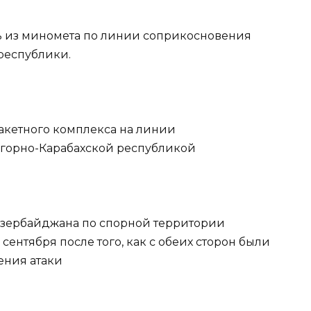
ь из миномета по линии соприкосновения
республики.
ракетного комплекса на линии
горно-Карабахской республикой
Азербайджана по спорной территории
ентября после того, как с обеих сторон были
ения атаки