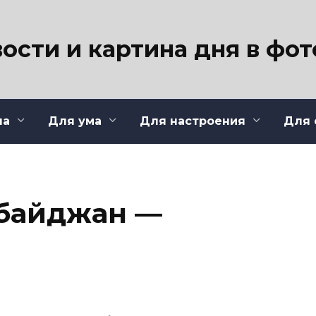
ости и картина дня в фо
ла
Для ума
Для настроения
Для 
байджан —