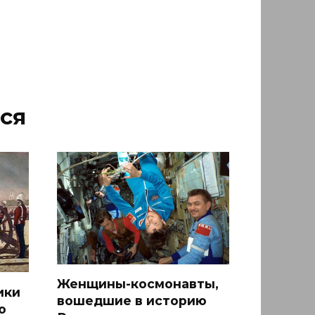
ся
Женщины-космонавты,
ики
вошедшие в историю
ю