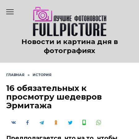
Перейти
к
содержанию
Новости и картина дня в
фотографиях
ГЛАВНАЯ
»
ИСТОРИЯ
16 обязательных к
просмотру шедевров
Эрмитажа
Предполагается, что на то, чтобы