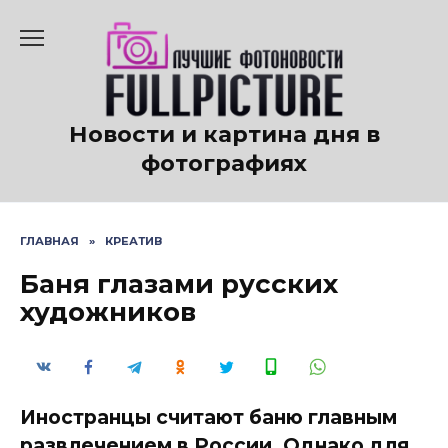
Перейти
к
содержанию
Новости и картина дня в
фотографиях
ГЛАВНАЯ
»
КРЕАТИВ
Баня глазами русских
художников
Иностранцы считают баню главным
развлечением в России. Однако для