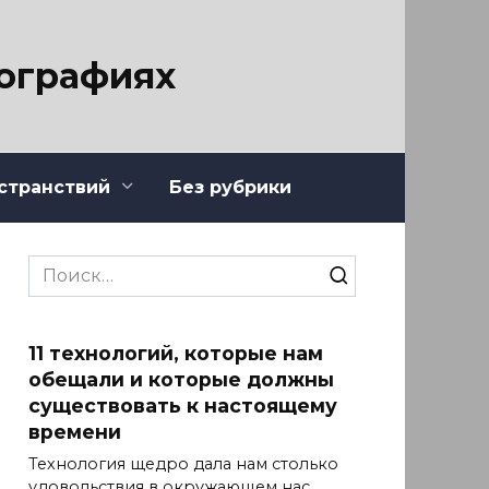
тографиях
странствий
Без рубрики
Search
for:
11 технологий, которые нам
обещали и которые должны
существовать к настоящему
времени
Технология щедро дала нам столько
удовольствия в окружающем нас