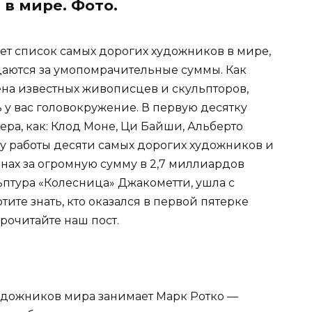
в мире. Фото.
ует список самых дорогих художников в мире,
аются за умопомрачительные суммы. Как
ена известных живописцев и скульпторов,
ь у вас головокружение. В первую десятку
тера, как: Клод Моне, Ци Байши, Альберто
ду работы десяти самых дорогих художников и
нах за огромную сумму в 2,7 миллиардов
льптура «Колесница» Джакометти, ушла с
тите знать, кто оказался в первой пятерке
рочитайте наш пост.
художников мира занимает Марк Ротко —