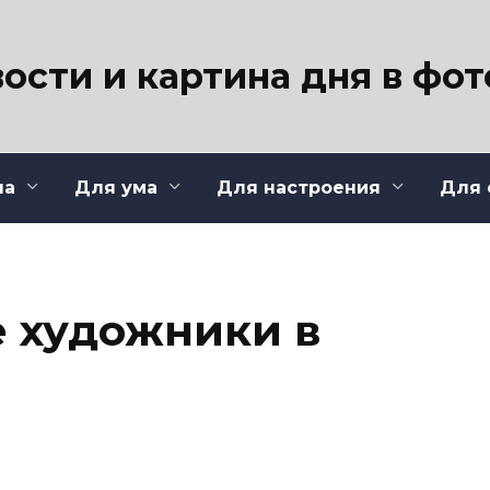
ости и картина дня в фо
ла
Для ума
Для настроения
Для 
 художники в