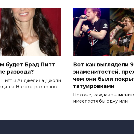
ем будет Брэд Питт
Вот как выглядели 9
ле развода?
знаменитостей, пр
чем они были покр
 Питт и Анджелина Джоли
татуировками
дятся. На этот раз точно.
Похоже, каждая знаменит
имеет хотя бы одну или