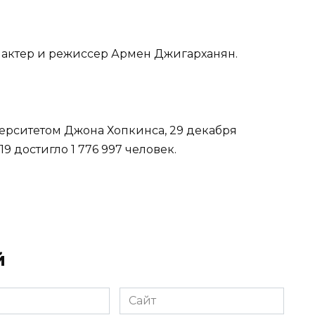
ер актер и режиссер Армен Джигарханян.
верситетом Джона Хопкинса, 29 декабря
9 достигло 1 776 997 человек.
й
Сайт