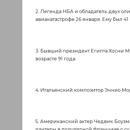
2. Легенда НБА и обладатель двух ол
авиакатастрофе 26 января. Ему был 41 
3. Бывший президент Египта Хосни Му
возрасте 91 года.
4. Итальянский композитор Эннио Мор
5. Американский актер Чедвик Боузм
пантеры в популярной франшизе о супе