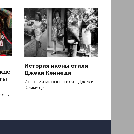
История иконы стиля —
ежде
Джеки Кеннеди
ыты
История иконы стиля - Джеки
Кеннеди
ость