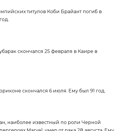
импийских титулов Коби Брайант погиб в
год.
барак скончался 25 февраля в Каире в
риконе скончался 6 июля. Ему был 91 год.
ан, наиболее известный по роли Черной
ргероях Marvel, умер от рака 28 августа. Ему