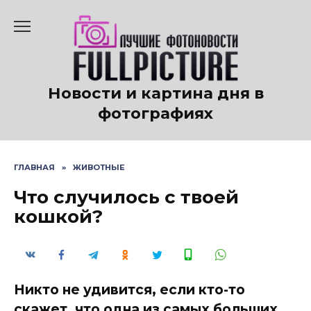
Перейти
к
содержанию
Новости и картина дня в
фотографиях
ГЛАВНАЯ
»
ЖИВОТНЫЕ
Что случилось с твоей
кошкой?
Никто не удивится, если кто-то
скажет, что одна из самых больших