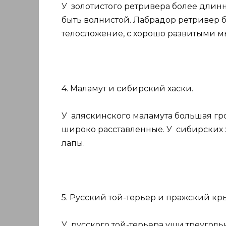
У золотистого ретривера более длин
быть волнистой. Лабрадор ретривер 
телосложение, с хорошо развитыми мы
4. Маламут и сибирский хаски.
У аляскинского маламута большая гро
широко расставленные. У сибирских 
лапы.
5. Русский той-терьер и пражский кр
У русского той-терьера уши треуголь