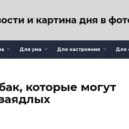
ости и картина дня в фо
ла
Для ума
Для настроения
Для 
обак, которые могут
 заядлых