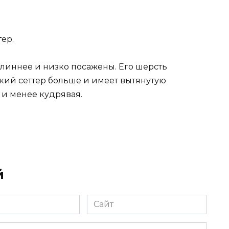
ер.
линнее и низко посажены. Его шерсть
кий сеттер больше и имеет вытянутую
 и менее кудрявая.
й
Сайт