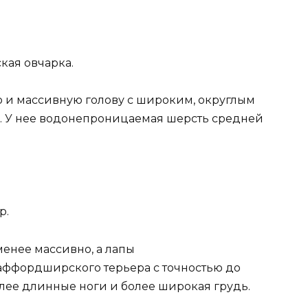
кая овчарка.
 и массивную голову с широким, округлым
. У нее водонепроницаемая шерсть средней
р.
менее массивно, а лапы
аффордширского терьера с точностью до
более длинные ноги и более широкая грудь.