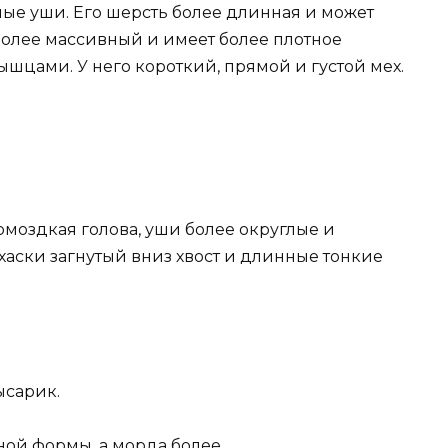
ные уши. Его шерсть более длинная и может
более массивный и имеет более плотное
шцами. У него короткий, прямой и густой мех.
моздкая голова, уши более округлые и
хаски загнутый вниз хвост и длинные тонкие
ысарик.
ной формы, а морда более