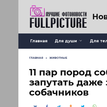
Перейти
к
содержанию
Нов
Главная
Для души
Для те
ГЛАВНАЯ
»
ЖИВОТНЫЕ
11 пар пород с
запутать даже
собачников