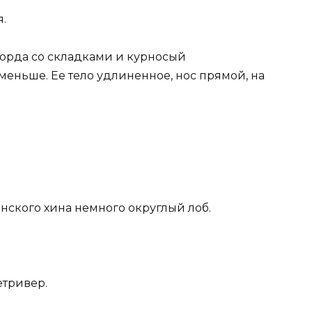
.
орда со складками и курносый
меньше. Ее тело удлиненное, нос прямой, на
нского хина немного округлый лоб.
етривер.