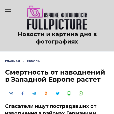
Перейти
к
содержанию
Новости и картина дня в
фотографиях
ГЛАВНАЯ
»
ЕВРОПА
Смертность от наводнений
в Западной Европе растет
Спасатели ищут пострадавших от
наводнения в районах Германии и