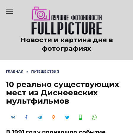
Перейти
к
содержанию
Новости и картина дня в
фотографиях
ГЛАВНАЯ
»
ПУТЕШЕСТВИЯ
10 реально существующих
мест из Диснеевских
мультфильмов
В 1991 году произошло событие,