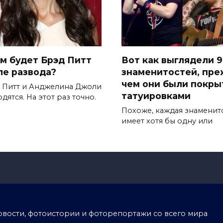
ем будет Брэд Питт
Вот как выглядели 9
ле развода?
знаменитостей, пр
чем они были покр
 Питт и Анджелина Джоли
татуировками
дятся. На этот раз точно.
Похоже, каждая знаменит
имеет хотя бы одну или
тоновости, фотоистории и фоторепортажи со всего мира