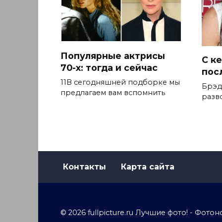
Популярные актрисы
С к
70-х: тогда и сейчас
пос
11В сегодняшней подборке мы
Брэд
предлагаем вам вспомнить
разво
Контакты
Карта сайта
© 2026 fullpicture.ru Лучшие фото! - Фо