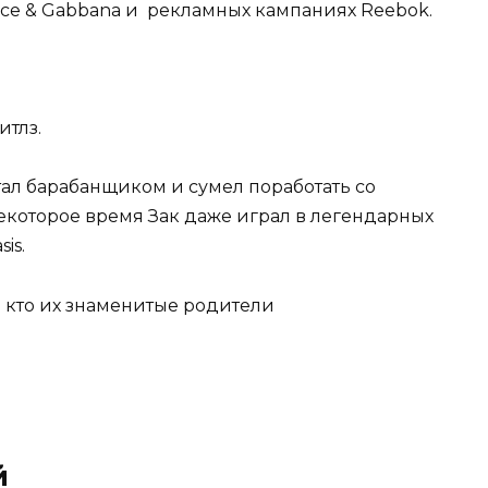
lce & Gabbana и рекламных кампаниях Reebok.
итлз.
тал барабанщиком и сумел поработать со
которое время Зак даже играл в легендарных
is.
е кто их знаменитые родители
й