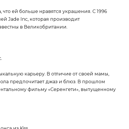
что ей больше нравятся украшения. С 1996
й Jade Inc, которая производит
звестны в Великобритании.
.
кальную карьеру. В отличие от своей мамы,
Лола предпочитает джаз и блюз. В прошлом
ментальному фильму «Серенгети», выпущенному
са из Kiss.