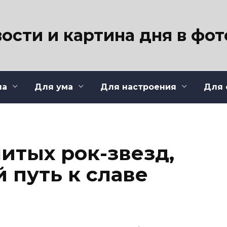
ости и картина дня в фо
ла
Для ума
Для настроения
Для 
итых рок-звезд,
 путь к славе