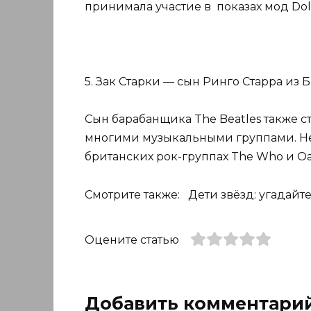
принимала участие в показах мод Do
5. Зак Старки — сын Ринго Старра из Б
Сын барабанщика The Beatles также с
многими музыкальными группами. Не
британских рок-группах The Who и Oas
Смотрите также: Дети звёзд: угадайт
Оцените статью
Добавить комментари