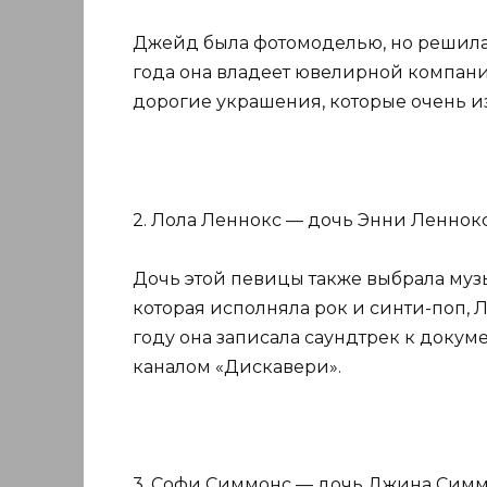
Джейд была фотомоделью, но решила, 
года она владеет ювелирной компание
дорогие украшения, которые очень и
2. Лола Леннокс — дочь Энни Леннокс
Дочь этой певицы также выбрала музы
которая исполняла рок и синти-поп, 
году она записала саундтрек к доку
каналом «Дискавери».
3. Софи Симмонс — дочь Джина Симмон