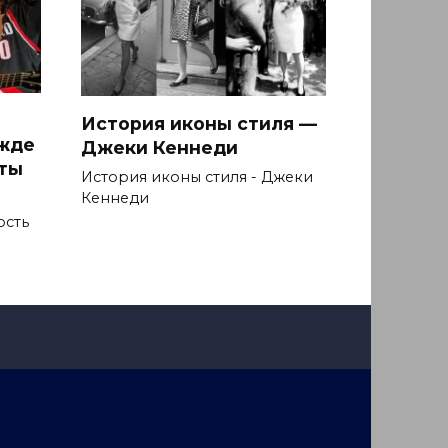
История иконы стиля —
ежде
Джеки Кеннеди
ыты
История иконы стиля - Джеки
Кеннеди
ость