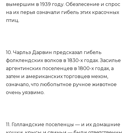
вымершим в 1939 году. Обезлесение и спрос
на их перья означали гибель этих красочных
птиц.
10. Чарльз Дарвин предсказал гибель
фолклендских волков в 1830-х годах. Засилье
аргентинских поселенцев в 1800-х годах, а
затем и американских торговцев мехом,
означало, что любопытное ручное животное
очень уязвимо.
11. Голландские поселенцы — и их домашние
кошки, крысы и свиньи — были ответственны