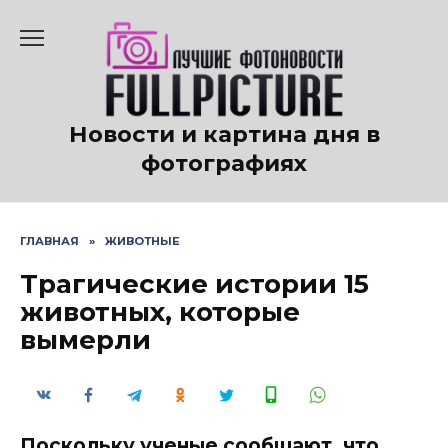
Перейти
к
содержанию
Новости и картина дня в
фотографиях
ГЛАВНАЯ
»
ЖИВОТНЫЕ
Трагические истории 15
животных, которые
вымерли
Поскольку ученые сообщают, что