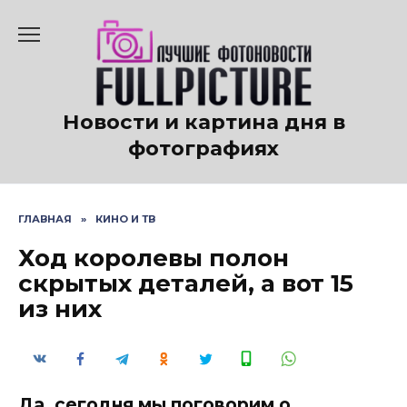
Перейти
к
содержанию
Новости и картина дня в
фотографиях
ГЛАВНАЯ
»
КИНО И ТВ
Ход королевы полон
скрытых деталей, а вот 15
из них
Да, сегодня мы поговорим о