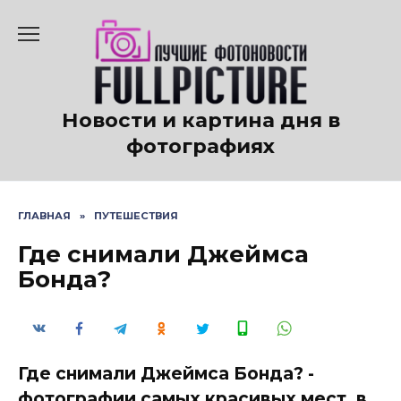
Перейти
к
содержанию
Новости и картина дня в
фотографиях
ГЛАВНАЯ
»
ПУТЕШЕСТВИЯ
Где снимали Джеймса
Бонда?
Где снимали Джеймса Бонда? -
фотографии самых красивых мест, в