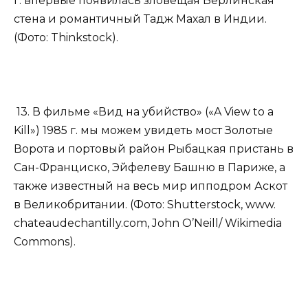
г. впервые появилась зловещая Берлинская
стена и романтичный Тадж Махал в Индии.
(Фото: Thinkstock).
13. В фильме «Вид на убийство» («A View to a
Kill») 1985 г. мы можем увидеть мост Золотые
Ворота и портовый район Рыбацкая пристань в
Сан-Франциско, Эйфелеву Башню в Париже, а
также известный на весь мир ипподром Аскот
в Великобритании. (Фото: Shutterstock, www.​
chateaudechantilly.​com, John O’Neill/ Wikimedia
Commons).